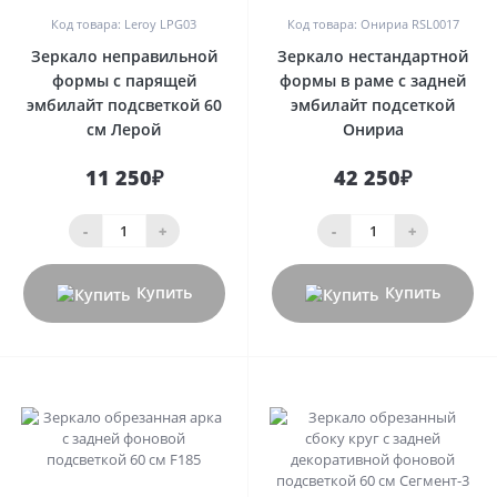
Код товара: Leroy LPG03
Код товара: Онириа RSL0017
Зеркало неправильной
Зеркало нестандартной
формы с парящей
формы в раме с задней
эмбилайт подсветкой 60
эмбилайт подсеткой
см Лерой
Онириа
11 250₽
42 250₽
-
+
-
+
Купить
Купить