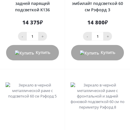
задней парящей
эмбилайт подсветкой 60
подcветкой K136
см Рэфорд 3
14 375₽
14 800₽
-
+
-
+
Купить
Купить