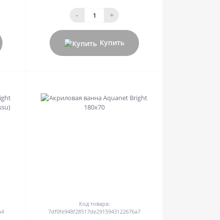
-
+
Купить
0
Код товара:
a4
7df0fe948f28517de2915943122676a7