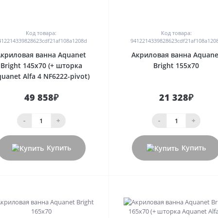
0
0
Код товара:
Код товара:
412214339828623cdf21af108a1208d
9412214339828623cdf21af108a120
Акриловая ванна Aquanet
Акриловая ванна Aquane
Bright 145x70 (+ шторка
Bright 155x70
uanet Alfa 4 NF6222-pivot)
49 858₽
21 328₽
-
+
-
+
Купить
Купить