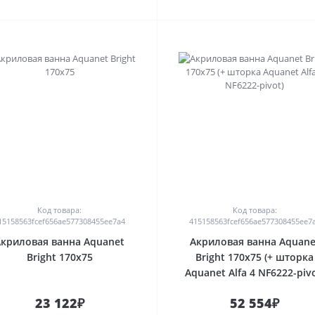
0
0
Код товара:
Код товара:
15158563fcef656ae577308455ee7a4
415158563fcef656ae577308455ee7
Акриловая ванна Aquanet
Акриловая ванна Aquane
Bright 170x75
Bright 170x75 (+ шторка
Aquanet Alfa 4 NF6222-pivo
23 122₽
52 554₽