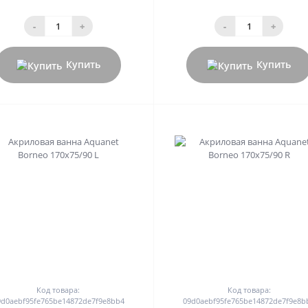
-
+
-
+
Купить
Купить
0
0
Код товара:
Код товара:
9d0aebf95fe765be14872de7f9e8bb4
09d0aebf95fe765be14872de7f9e8b