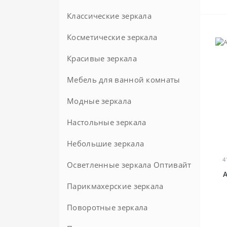
Классические зеркала
Косметические зеркала
Красивые зеркала
Мебель для ванной комнаты
Модные зеркала
Комоды в ванную комнату
Комплектующие для мебели в
Настольные зеркала
ванную
Небольшие зеркала
Комплекты мебели для ванной
4
Осветленные зеркала Оптивайт
Пеналы для ванной комнаты
Парикмахерские зеркала
Тумбы под раковину
Поворотные зеркала
Тумбы с раковиной