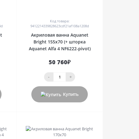
0
Код товара:
8d
9412214339828623cdf21af108a1208d
t
Акриловая ванна Aquanet
Bright 155x70 (+ шторка
Aquanet Alfa 4 NF6222-pivot)
50 760₽
-
+
Купить