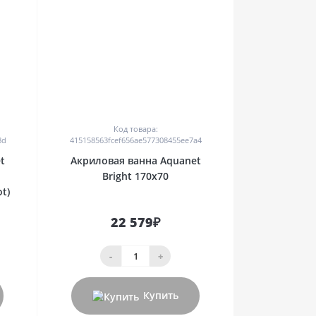
0
Код товара:
8d
415158563fcef656ae577308455ee7a4
t
Акриловая ванна Aquanet
Bright 170x70
t)
22 579₽
-
+
Купить