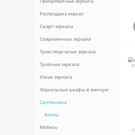
Прикроватные зеркала
Шкафы в ванную комнату
Распродажа зеркал
Экраны под ванну
Смарт-зеркала
Современные зеркала
Трехстворчатые зеркала
Тройные зеркала
Узкие зеркала
Зеркальные шкафы в ванную
Сантехника
100 см
120 см
Ванны
50 см
Мебель
4