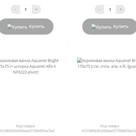
-
+
-
+
Купить
Купить
0
0
Код товара:
Код товара:
15158563fcef656ae577308455ee7a4
415158563fcef656ae577308455ee7