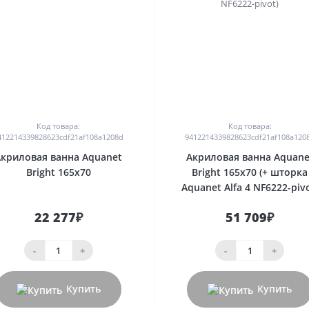
0
0
Код товара:
Код товара:
412214339828623cdf21af108a1208d
9412214339828623cdf21af108a120
Акриловая ванна Aquanet
Акриловая ванна Aquane
Bright 165x70
Bright 165x70 (+ шторка
Aquanet Alfa 4 NF6222-pivo
22 277₽
51 709₽
-
+
-
+
Купить
Купить