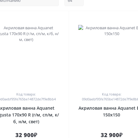
0
0
Код товара:
Код товара:
9d0aebf95fe765be14872de7f9e8bb4
09d0aebf95fe765be14872de7f9e8b
Акриловая ванна Aquanet
Акриловая ванна Aquanet B
usta 170x90 R (г/м, сп/м, к/
150x150
б, н/м, свет)
32 900₽
32 900₽