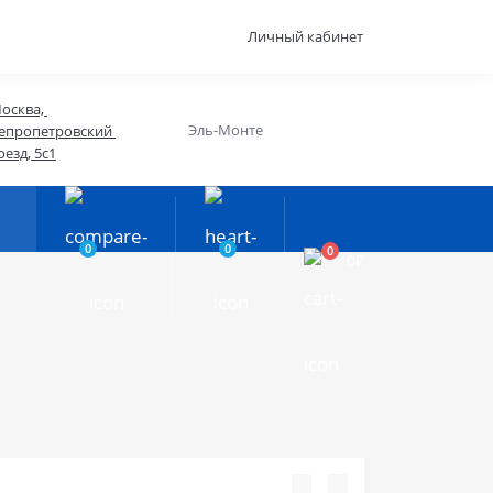
Личный кабинет
осква, 
Эль-Монте
епропетровский 
оезд, 5с1
0
0
0
0₽