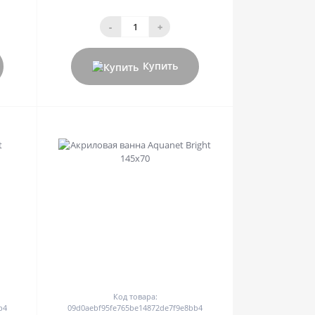
-
+
Купить
0
Код товара:
b4
09d0aebf95fe765be14872de7f9e8bb4