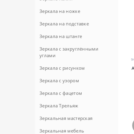
Зеркала на ножке
Зеркала на подставке
Напольные
Настольные
Зеркала на штанге
Зеркала с закруглёнными
углами
9
Зеркала с рисунком
Зеркала с узором
Зеркала с фацетом
Зеркала Трельяж
Круглые с фацетом
Зеркальная мастерская
Зеркальная мебель
Зеркала на заказ