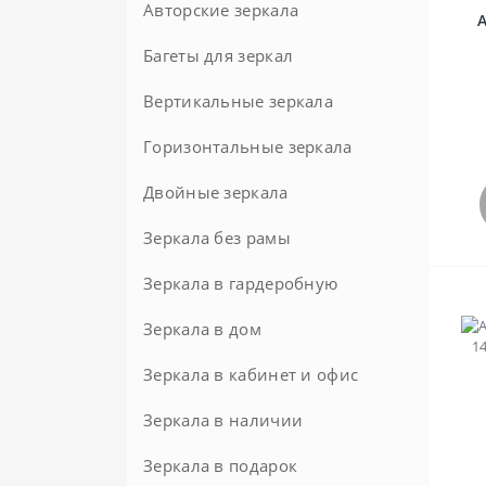
Широкие
Классические
Многоугольные
Авторские зеркала
90 см
Слоновая кость
Из полиуретана
Лофт
Современные
В золотой раме
На колесиках
95 см
Хром
Багеты для зеркал
Модерн
Узкие
В металлической раме
Напольные в металлической
Большие с подсветкой
Шампань
Вертикальные зеркала
раме
На ремне
В черной раме
Горизонтальные зеркала
Прованс
Розовые
Круглые зеркала 80 см
Двойные зеркала
Современные
Хай-тек
Круглые зеркала в раме
Зеркала без рамы
Черные
Шебби-шик
Зеркала в гардеробную
Элитные
Зеркала в дом
Зеркала в кабинет и офис
Зеркала в наличии
Зеркала в подарок