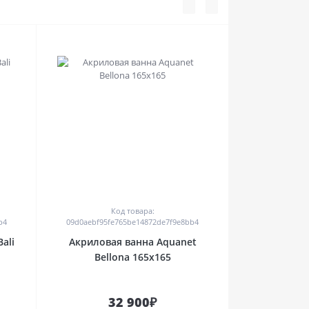
0
Код товара:
b4
09d0aebf95fe765be14872de7f9e8bb4
ali
Акриловая ванна Aquanet
Bellona 165x165
32 900₽