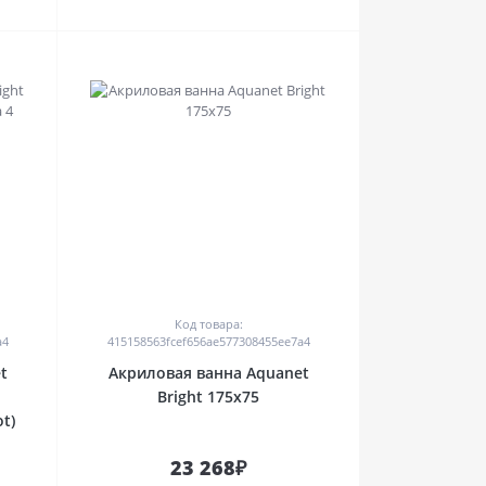
0
Код товара:
a4
415158563fcef656ae577308455ee7a4
t
Акриловая ванна Aquanet
Bright 175x75
t)
23 268₽