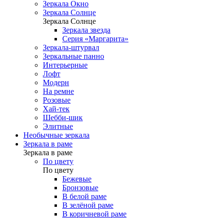
Зеркала Окно
Зеркала Солнце
Зеркала Солнце
Зеркала звезда
Серия «Маргарита»
Зеркала-штурвал
Зеркальные панно
Интерьерные
Лофт
Модерн
На ремне
Розовые
Хай-тек
Шебби-шик
Элитные
Необычные зеркала
Зеркала в раме
Зеркала в раме
По цвету
По цвету
Бежевые
Бронзовые
В белой раме
В зелёной раме
В коричневой раме