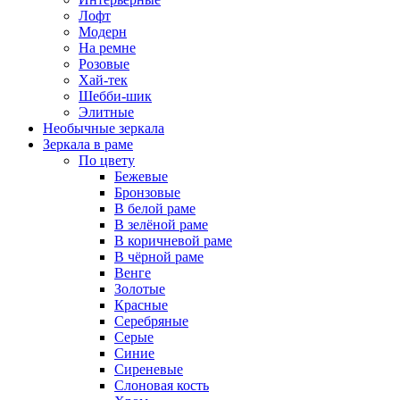
Лофт
Модерн
На ремне
Розовые
Хай-тек
Шебби-шик
Элитные
Необычные зеркала
Зеркала в раме
По цвету
Бежевые
Бронзовые
В белой раме
В зелёной раме
В коричневой раме
В чёрной раме
Венге
Золотые
Красные
Серебряные
Серые
Синие
Сиреневые
Слоновая кость