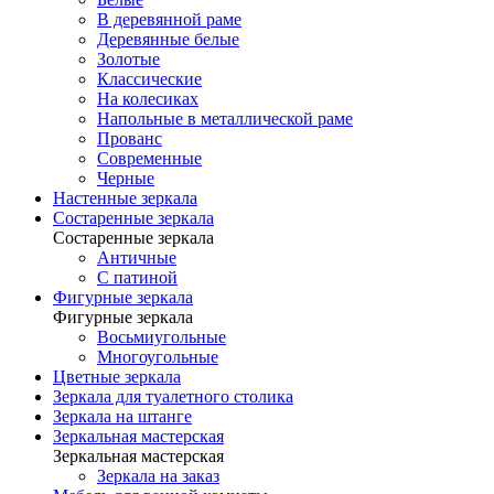
В деревянной раме
Деревянные белые
Золотые
Классические
На колесиках
Напольные в металлической раме
Прованс
Современные
Черные
Настенные зеркала
Состаренные зеркала
Состаренные зеркала
Античные
С патиной
Фигурные зеркала
Фигурные зеркала
Восьмиугольные
Многоугольные
Цветные зеркала
Зеркала для туалетного столика
Зеркала на штанге
Зеркальная мастерская
Зеркальная мастерская
Зеркала на заказ