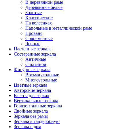
В деревянной раме
Деревянные белые
Золотые
Классические
На колесиках
Напольные в металлической раме
Прованс
Современные
Черные
Настенные зеркала
Состаренные зеркала
Античные
С патиной
Фигурные зеркала
Восьмиугольные
Многоугольные
Цветные зеркала
Авторские зеркала
Багеты для зеркал
Вертикальные зеркала
Горизонтальные зеркала
Двойные зеркала
Зеркала без рамы
Зеркала в гардеробную
Зеркала в дом