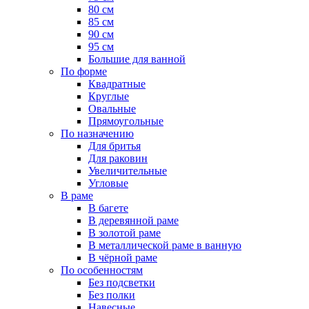
80 см
85 см
90 см
95 см
Большие для ванной
По форме
Квадратные
Круглые
Овальные
Прямоугольные
По назначению
Для бритья
Для раковин
Увеличительные
Угловые
В раме
В багете
В деревянной раме
В золотой раме
В металлической раме в ванную
В чёрной раме
По особенностям
Без подсветки
Без полки
Навесные