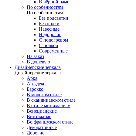
В чёрной раме
По особенностям
По особенностям
Без подсветки
Без полки
Навесные
Недорогие
С подогревом
С полкой
Современные
На заказ
В душевую
Дизайнерские зеркала
Дизайнерские зеркала
Арка
Арт-деко
Барокко
В морском стиле
В скандинавском стиле
В стиле минимализм
Венецианские
Винтажные
Во французском стиле
Декоративные
Дорогие