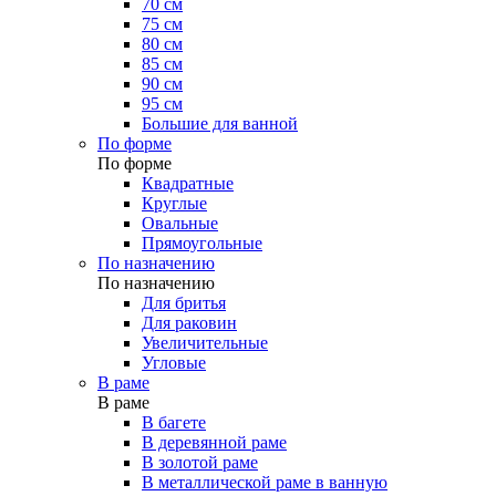
70 см
75 см
80 см
85 см
90 см
95 см
Большие для ванной
По форме
По форме
Квадратные
Круглые
Овальные
Прямоугольные
По назначению
По назначению
Для бритья
Для раковин
Увеличительные
Угловые
В раме
В раме
В багете
В деревянной раме
В золотой раме
В металлической раме в ванную