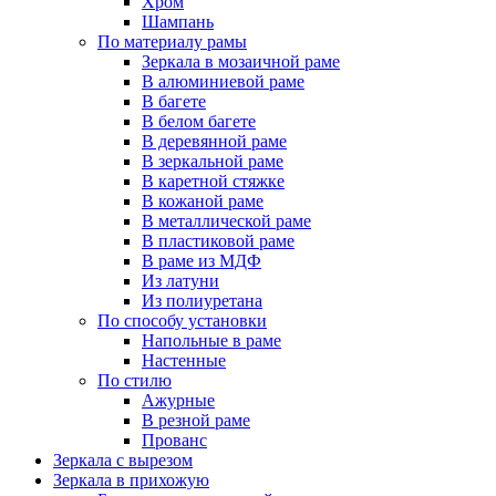
Хром
Шампань
По материалу рамы
Зеркала в мозаичной раме
В алюминиевой раме
В багете
В белом багете
В деревянной раме
В зеркальной раме
В каретной стяжке
В кожаной раме
В металлической раме
В пластиковой раме
В раме из МДФ
Из латуни
Из полиуретана
По способу установки
Напольные в раме
Настенные
По стилю
Ажурные
В резной раме
Прованс
Зеркала с вырезом
Зеркала в прихожую