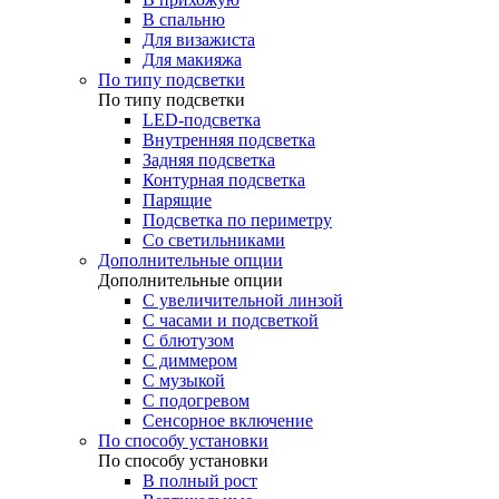
В спальню
Для визажиста
Для макияжа
По типу подсветки
По типу подсветки
LED-подсветка
Внутренняя подсветка
Задняя подсветка
Контурная подсветка
Парящие
Подсветка по периметру
Со светильниками
Дополнительные опции
Дополнительные опции
C увеличительной линзой
C часами и подсветкой
С блютузом
С диммером
С музыкой
С подогревом
Сенсорное включение
По способу установки
По способу установки
В полный рост