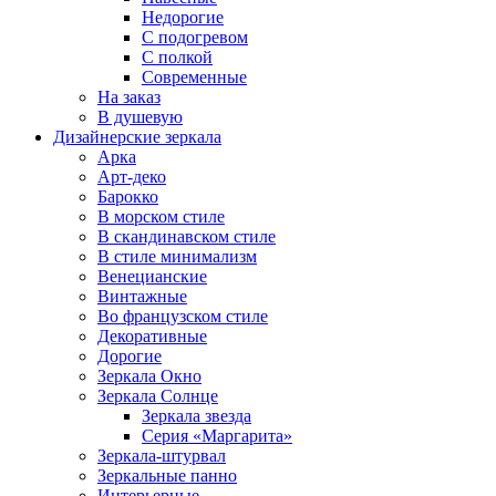
Недорогие
С подогревом
С полкой
Современные
На заказ
В душевую
Дизайнерские зеркала
Арка
Арт-деко
Барокко
В морском стиле
В скандинавском стиле
В стиле минимализм
Венецианские
Винтажные
Во французском стиле
Декоративные
Дорогие
Зеркала Окно
Зеркала Солнце
Зеркала звезда
Серия «Маргарита»
Зеркала-штурвал
Зеркальные панно
Интерьерные