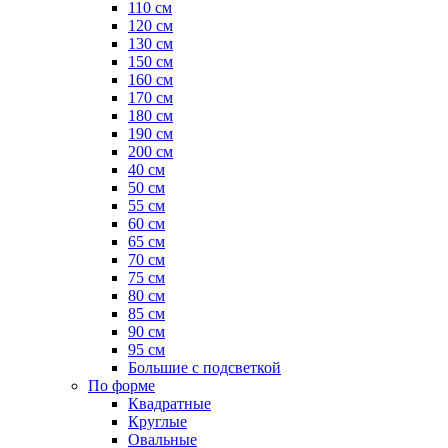
110 см
120 см
130 см
150 см
160 см
170 см
180 см
190 см
200 см
40 см
50 см
55 см
60 см
65 см
70 см
75 см
80 см
85 см
90 см
95 см
Большие с подсветкой
По форме
Квадратные
Круглые
Овальные