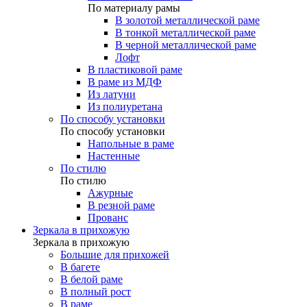
По материалу рамы
В золотой металлической раме
В тонкой металлической раме
В черной металлической раме
Лофт
В пластиковой раме
В раме из МДФ
Из латуни
Из полиуретана
По способу установки
По способу установки
Напольные в раме
Настенные
По стилю
По стилю
Ажурные
В резной раме
Прованс
Зеркала в прихожую
Зеркала в прихожую
Большие для прихожей
В багете
В белой раме
В полный рост
В раме