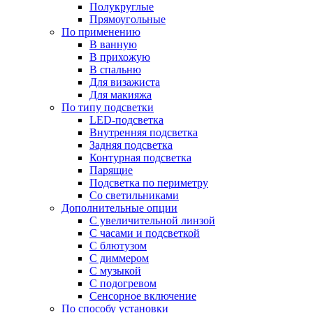
Полукруглые
Прямоугольные
По применению
В ванную
В прихожую
В спальню
Для визажиста
Для макияжа
По типу подсветки
LED-подсветка
Внутренняя подсветка
Задняя подсветка
Контурная подсветка
Парящие
Подсветка по периметру
Со светильниками
Дополнительные опции
C увеличительной линзой
C часами и подсветкой
С блютузом
С диммером
С музыкой
С подогревом
Сенсорное включение
По способу установки