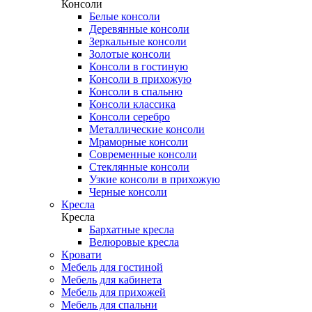
Консоли
Белые консоли
Деревянные консоли
Зеркальные консоли
Золотые консоли
Консоли в гостиную
Консоли в прихожую
Консоли в спальню
Консоли классика
Консоли серебро
Металлические консоли
Мраморные консоли
Современные консоли
Стеклянные консоли
Узкие консоли в прихожую
Черные консоли
Кресла
Кресла
Бархатные кресла
Велюровые кресла
Кровати
Мебель для гостиной
Мебель для кабинета
Мебель для прихожей
Мебель для спальни