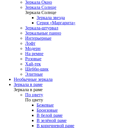
Зеркала Окно
Зеркала Солнце
Зеркала Солнце
Зеркала звезда
Серия «Маргарита»
Зеркала-штурвал
Зеркальные панно
Интерьерные
Лофт
Модерн
На ремне
Розовые
Хай-тек
Шебби-шик
Элитные
Необычные зеркала
Зеркала в раме
Зеркала в раме
По цвету
По цвету
Бежевые
Бронзовые
В белой раме
В зелёной раме
В коричневой раме