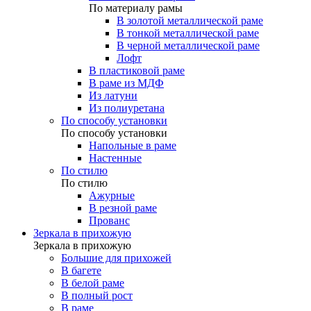
По материалу рамы
В золотой металлической раме
В тонкой металлической раме
В черной металлической раме
Лофт
В пластиковой раме
В раме из МДФ
Из латуни
Из полиуретана
По способу установки
По способу установки
Напольные в раме
Настенные
По стилю
По стилю
Ажурные
В резной раме
Прованс
Зеркала в прихожую
Зеркала в прихожую
Большие для прихожей
В багете
В белой раме
В полный рост
В раме