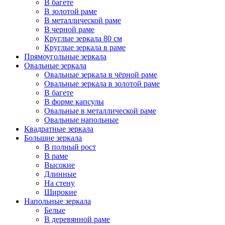
В багете
В золотой раме
В металлической раме
В черной раме
Круглые зеркала 80 см
Круглые зеркала в раме
Прямоугольные зеркала
Овальные зеркала
Овальные зеркала в чёрной раме
Овальные зеркала в золотой раме
В багете
В форме капсулы
Овальные в металлической раме
Овальные напольные
Квадратные зеркала
Большие зеркала
В полный рост
В раме
Высокие
Длинные
На стену
Широкие
Напольные зеркала
Белые
В деревянной раме