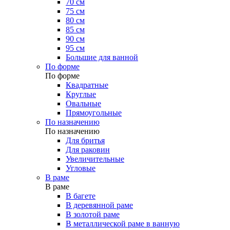
70 см
75 см
80 см
85 см
90 см
95 см
Большие для ванной
По форме
По форме
Квадратные
Круглые
Овальные
Прямоугольные
По назначению
По назначению
Для бритья
Для раковин
Увеличительные
Угловые
В раме
В раме
В багете
В деревянной раме
В золотой раме
В металлической раме в ванную