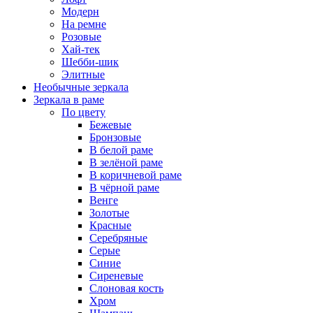
Модерн
На ремне
Розовые
Хай-тек
Шебби-шик
Элитные
Необычные зеркала
Зеркала в раме
По цвету
Бежевые
Бронзовые
В белой раме
В зелёной раме
В коричневой раме
В чёрной раме
Венге
Золотые
Красные
Серебряные
Серые
Синие
Сиреневые
Слоновая кость
Хром