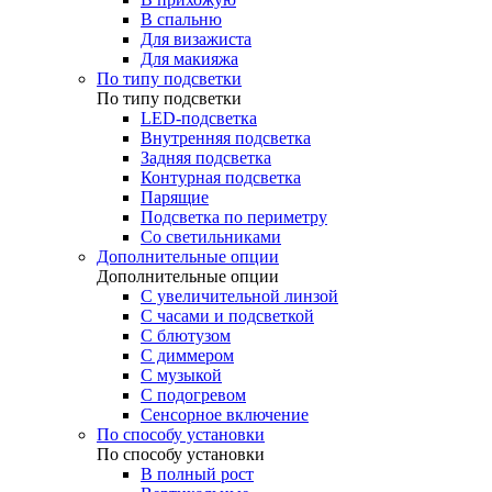
В спальню
Для визажиста
Для макияжа
По типу подсветки
По типу подсветки
LED-подсветка
Внутренняя подсветка
Задняя подсветка
Контурная подсветка
Парящие
Подсветка по периметру
Со светильниками
Дополнительные опции
Дополнительные опции
C увеличительной линзой
C часами и подсветкой
С блютузом
С диммером
С музыкой
С подогревом
Сенсорное включение
По способу установки
По способу установки
В полный рост