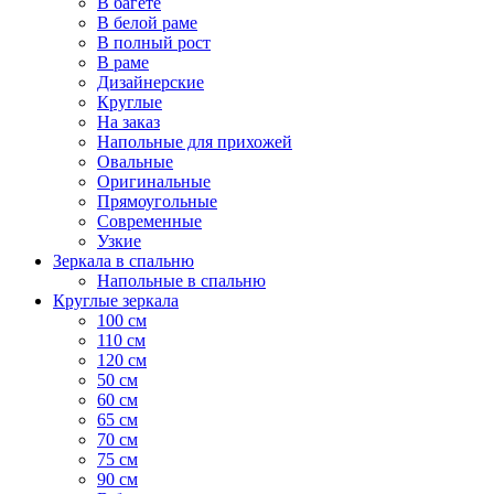
В багете
В белой раме
В полный рост
В раме
Дизайнерские
Круглые
На заказ
Напольные для прихожей
Овальные
Оригинальные
Прямоугольные
Современные
Узкие
Зеркала в спальню
Напольные в спальню
Круглые зеркала
100 см
110 см
120 см
50 см
60 см
65 см
70 см
75 см
90 см