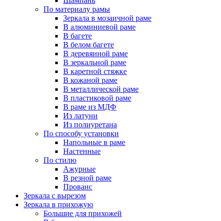
Шампань
По материалу рамы
Зеркала в мозаичной раме
В алюминиевой раме
В багете
В белом багете
В деревянной раме
В зеркальной раме
В каретной стяжке
В кожаной раме
В металлической раме
В пластиковой раме
В раме из МДФ
Из латуни
Из полиуретана
По способу установки
Напольные в раме
Настенные
По стилю
Ажурные
В резной раме
Прованс
Зеркала с вырезом
Зеркала в прихожую
Большие для прихожей