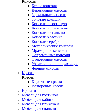
Консоли
Белые консоли
Деревянные консоли
Зеркальные консоли
Золотые консоли
Консоли в гостиную
Консоли в прихожую
Консоли в спальню
Консоли классика
Консоли серебро
Металлические консоли
Мраморные консоли
Современные консоли
Стеклянные консоли
Узкие консоли в прихожую
Черные консоли
Кресла
Кресла
Бархатные кресла
Велюровые кресла
Кровати
Мебель для гостиной
Мебель для кабинета
Мебель для прихожей
Мебель для спальни