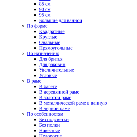
85 см
90 см
95 см
Большие для ванной
По форме
Квадратные
Круглые
Овальные
Прямоугольные
По назначению
Для бритья
Для раковин
Увеличительные
Угловые
В раме
В багете
В деревянной раме
В золотой раме
В металлической раме в ванную
В чёрной раме
По особенностям
Без подсветки
Без полки
Навесные
Недорогие