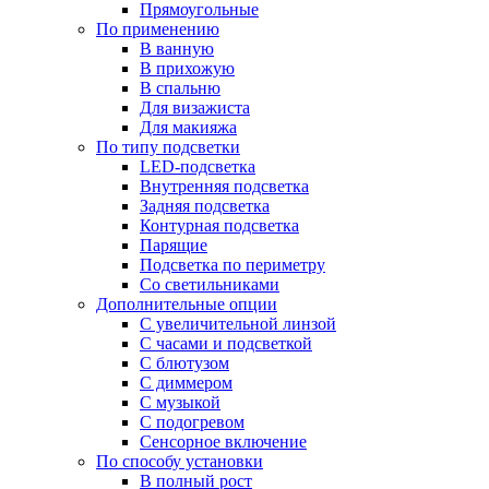
Прямоугольные
По применению
В ванную
В прихожую
В спальню
Для визажиста
Для макияжа
По типу подсветки
LED-подсветка
Внутренняя подсветка
Задняя подсветка
Контурная подсветка
Парящие
Подсветка по периметру
Со светильниками
Дополнительные опции
C увеличительной линзой
C часами и подсветкой
С блютузом
С диммером
С музыкой
С подогревом
Сенсорное включение
По способу установки
В полный рост