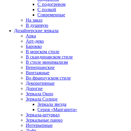
С подогревом
С полкой
Современные
На заказ
В душевую
Дизайнерские зеркала
Арка
Арт-деко
Барокко
В морском стиле
В скандинавском стиле
В стиле минимализм
Венецианские
Винтажные
Во французском стиле
Декоративные
Дорогие
Зеркала Окно
Зеркала Солнце
Зеркала звезда
Серия «Маргарита»
Зеркала-штурвал
Зеркальные панно
Интерьерные
Лофт