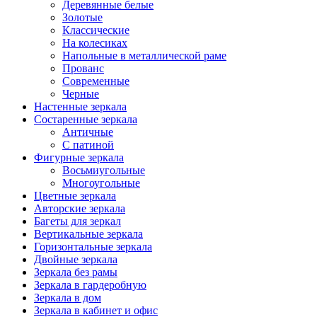
Деревянные белые
Золотые
Классические
На колесиках
Напольные в металлической раме
Прованс
Современные
Черные
Настенные зеркала
Состаренные зеркала
Античные
С патиной
Фигурные зеркала
Восьмиугольные
Многоугольные
Цветные зеркала
Авторские зеркала
Багеты для зеркал
Вертикальные зеркала
Горизонтальные зеркала
Двойные зеркала
Зеркала без рамы
Зеркала в гардеробную
Зеркала в дом
Зеркала в кабинет и офис