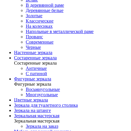
В деревянной раме
Деревянные белые
Золотые
Классические
На колесиках
Напольные в металлической раме
Прованс
Современные
Черные
Настенные зеркала
Состаренные зеркала
Состаренные зеркала
Античные
С патиной
Фигурные зеркала
Фигурные зеркала
Восьмиугольные
Многоугольные
Цветные зеркала
Зеркала для туалетного столика
Зеркала на штанге
Зеркальная мастерская
Зеркальная мастерская
Зеркала на заказ