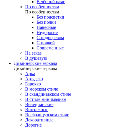
В чёрной раме
По особенностям
По особенностям
Без подсветки
Без полки
Навесные
Недорогие
С подогревом
С полкой
Современные
На заказ
В душевую
Дизайнерские зеркала
Дизайнерские зеркала
Арка
Арт-деко
Барокко
В морском стиле
В скандинавском стиле
В стиле минимализм
Венецианские
Винтажные
Во французском стиле
Декоративные
Дорогие