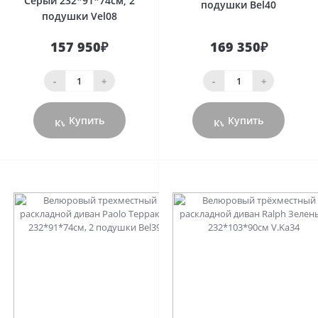
Серый 232*91*74см, 2
подушки Bel40
подушки Vel08
157 950₽
169 350₽
-
+
-
+
Купить
Купить