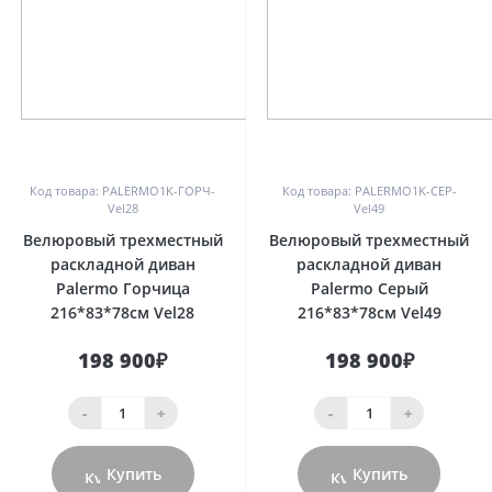
0
0
Код товара: PALERMO1K-ГОРЧ-
Код товара: PALERMO1K-СЕР-
Vel28
Vel49
Велюровый трехместный
Велюровый трехместный
раскладной диван
раскладной диван
Palermo Горчица
Palermo Серый
216*83*78см Vel28
216*83*78см Vel49
198 900₽
198 900₽
-
+
-
+
Купить
Купить