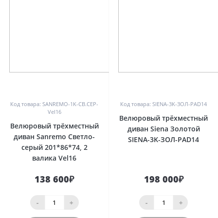
0
0
Код товара: SANREMO-1K-СВ.СЕР-
Код товара: SIENA-3K-ЗОЛ-PAD14
Vel16
Велюровый трёхместный
Велюровый трёхместный
диван Siena Золотой
диван Sanremo Светло-
SIENA-3K-ЗОЛ-PAD14
серый 201*86*74, 2
валика Vel16
138 600₽
198 000₽
-
+
-
+