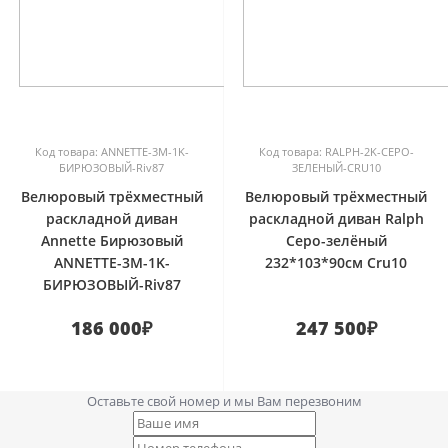
0
0
Код товара: ANNETTE-3M-1K-
Код товара: RALPH-2K-СЕРО-
БИРЮЗОВЫЙ-Riv87
ЗЕЛЕНЫЙ-CRU10
Велюровый трёхместный
Велюровый трёхместный
раскладной диван
раскладной диван Ralph
Annette Бирюзовый
Серо-зелёный
ANNETTE-3M-1K-
232*103*90см Cru10
БИРЮЗОВЫЙ-Riv87
186 000₽
247 500₽
Оставьте свой номер и мы Вам перезвоним