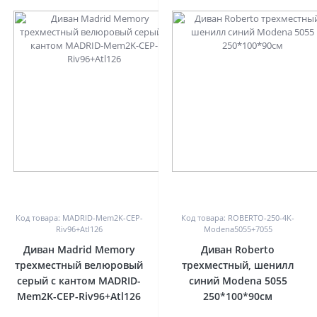
0
0
Код товара: MADRID-Mem2K-СЕР-
Код товара: ROBERTO-250-4K-
Riv96+Atl126
Modena5055+7055
Диван Madrid Memory
Диван Roberto
трехместный велюровый
трехместный, шенилл
серый с кантом MADRID-
синий Modenа 5055
Mem2K-СЕР-Riv96+Atl126
250*100*90см