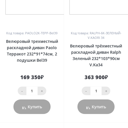
0
0
Код товара: PAOLO2K-ТЕРР-Bel39
Код товара: RALPH-6K-ЗЕЛЕНЫЙ-
V.KAORI 34
Велюровый трехместный
Велюровый трёхместный
раскладной диван Paolo
раскладной диван Ralph
Терракот 232*91*74см, 2
Зеленый 232*103*90см
подушки Bel39
V.Ka34
169 350₽
363 900₽
-
+
-
+
Купить
Купить