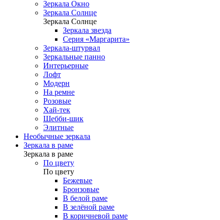
Зеркала Окно
Зеркала Солнце
Зеркала Солнце
Зеркала звезда
Серия «Маргарита»
Зеркала-штурвал
Зеркальные панно
Интерьерные
Лофт
Модерн
На ремне
Розовые
Хай-тек
Шебби-шик
Элитные
Необычные зеркала
Зеркала в раме
Зеркала в раме
По цвету
По цвету
Бежевые
Бронзовые
В белой раме
В зелёной раме
В коричневой раме