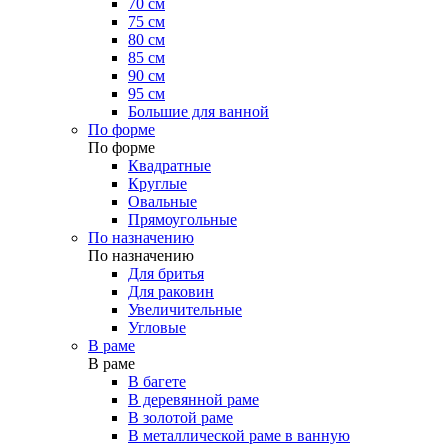
70 см
75 см
80 см
85 см
90 см
95 см
Большие для ванной
По форме
По форме
Квадратные
Круглые
Овальные
Прямоугольные
По назначению
По назначению
Для бритья
Для раковин
Увеличительные
Угловые
В раме
В раме
В багете
В деревянной раме
В золотой раме
В металлической раме в ванную