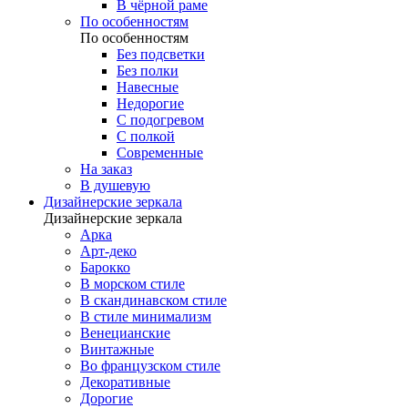
В чёрной раме
По особенностям
По особенностям
Без подсветки
Без полки
Навесные
Недорогие
С подогревом
С полкой
Современные
На заказ
В душевую
Дизайнерские зеркала
Дизайнерские зеркала
Арка
Арт-деко
Барокко
В морском стиле
В скандинавском стиле
В стиле минимализм
Венецианские
Винтажные
Во французском стиле
Декоративные
Дорогие