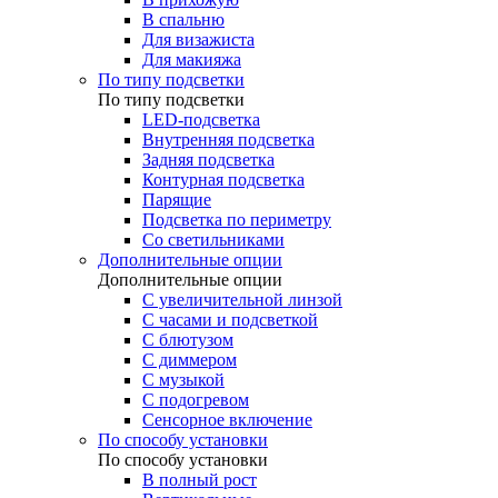
В спальню
Для визажиста
Для макияжа
По типу подсветки
По типу подсветки
LED-подсветка
Внутренняя подсветка
Задняя подсветка
Контурная подсветка
Парящие
Подсветка по периметру
Со светильниками
Дополнительные опции
Дополнительные опции
C увеличительной линзой
C часами и подсветкой
С блютузом
С диммером
С музыкой
С подогревом
Сенсорное включение
По способу установки
По способу установки
В полный рост