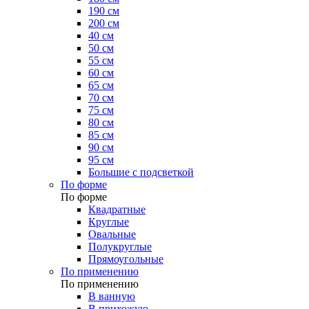
190 см
200 см
40 см
50 см
55 см
60 см
65 см
70 см
75 см
80 см
85 см
90 см
95 см
Большие с подсветкой
По форме
По форме
Квадратные
Круглые
Овальные
Полукруглые
Прямоугольные
По применению
По применению
В ванную
В прихожую